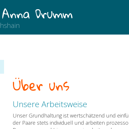
 Anna Drumm
chshain
Über uns
Unsere Arbeitsweise
Unser Grundhaltung ist wertschätzend und einfüh
der Paare stets individuell und arbeiten prozessor